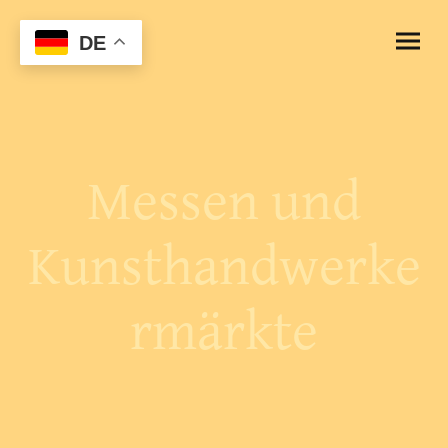
DE
Messen und
Kunsthandwerke
rmärkte