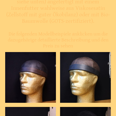
siehe unten) angefertigt mit einem
Innenfutter wahlweise aus Viskosesatin
(Zellstoff mit guter Ökobilanz) oder mit Bio-
Baumwolle (GOTS-zertifiziert).
Die folgenden Modellbeispiele anklicken um die
dazugehörige detaillierte Beschreibung und den
Preis zu sehen