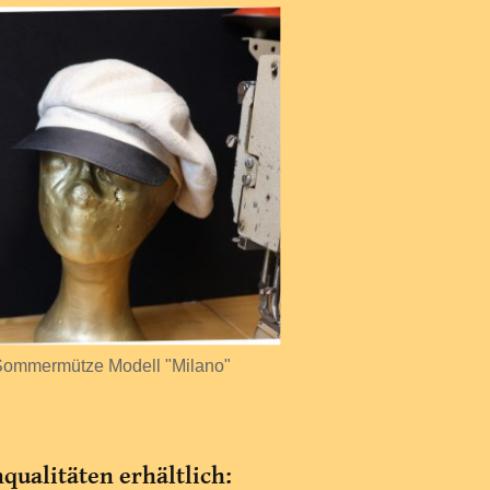
ommermütze Modell "Milano"
ualitäten erhältlich: