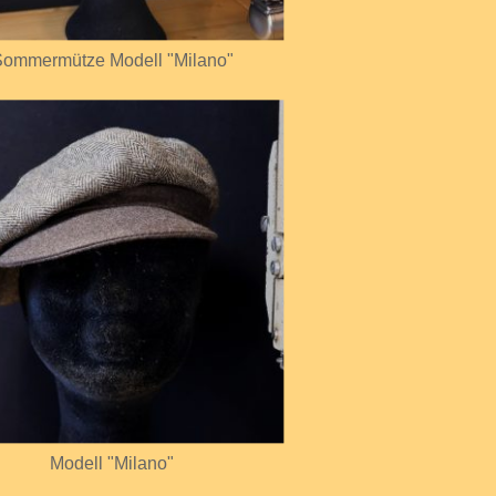
ommermütze Modell "Milano"
Modell "Milano"