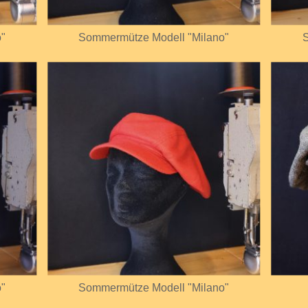
o"
Sommermütze Modell "Milano"
S
o"
Sommermütze Modell "Milano"